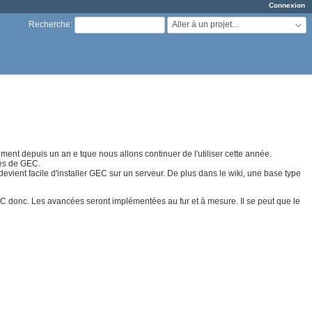
Connexion
Aller à un projet...
Recherche
:
ment depuis un an e tque nous allons continuer de l'utiliser cette année.
ves de GEC.
devient facile d'installer GEC sur un serveur. De plus dans le wiki, une base type
EC donc. Les avancées seront implémentées au fur et à mesure. Il se peut que le