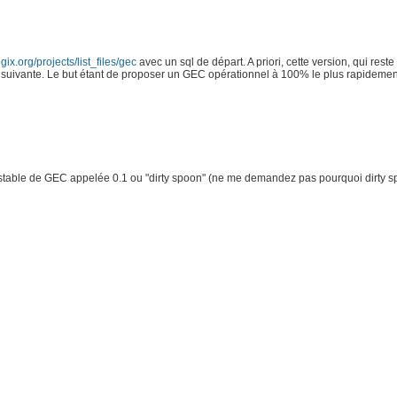
gix.org/projects/list_files/gec
avec un sql de départ. A priori, cette version, qui rest
ion suivante. Le but étant de proposer un GEC opérationnel à 100% le plus rapideme
stable de GEC appelée 0.1 ou "dirty spoon" (ne me demandez pas pourquoi dirty sp