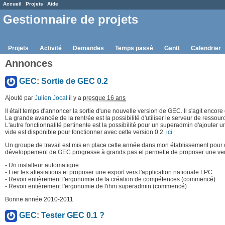
Accueil
Projets
Aide
Gestionnaire de projets
Projets
Activité
Demandes
Temps passé
Gantt
Calendrier
Annonces
GEC
:
Sortie de GEC 0.2
Ajouté par
Julien Jocal
il y a
presque 16 ans
Il était temps d'annoncer la sortie d'une nouvelle version de GEC. Il s'agit enco
La grande avancée de la rentrée est la possibilité d'utiliser le serveur de ressou
L'autre fonctionnalité pertinente est la possibilité pour un superadmin d'ajouter 
vide est disponible pour fonctionner avec cette version 0.2.
ici
Un groupe de travail est mis en place cette année dans mon établissement pour co
développement de GEC progresse à grands pas et permette de proposer une ver
- Un installeur automatique
- Lier les attestations et proposer une export vers l'application nationale LPC.
- Revoir entièrement l'ergonomie de la création de compétences (commencé)
- Revoir entièrement l'ergonomie de l'ihm superadmin (commencé)
Bonne année 2010-2011
GEC
:
Tester GEC 0.1 ?