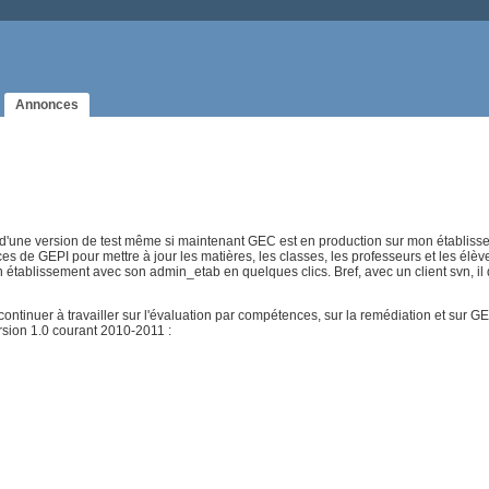
Annonces
re d'une version de test même si maintenant GEC est en production sur mon établisse
rces de GEPI pour mettre à jour les matières, les classes, les professeurs et les élè
un établissement avec son admin_etab en quelques clics. Bref, avec un client svn, il 
ntinuer à travailler sur l'évaluation par compétences, sur la remédiation et sur G
sion 1.0 courant 2010-2011 :