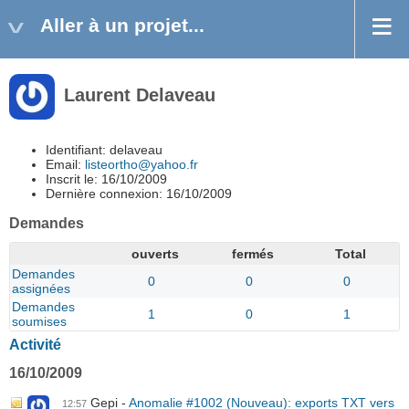
Aller à un projet...
Laurent Delaveau
Identifiant: delaveau
Email:
listeortho@yahoo.fr
Inscrit le: 16/10/2009
Dernière connexion: 16/10/2009
Demandes
ouverts
fermés
Total
Demandes
0
0
0
assignées
Demandes
1
0
1
soumises
Activité
16/10/2009
Gepi
Anomalie #1002 (Nouveau): exports TXT vers
12:57