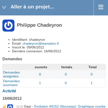
Aller à un projet...
Philippe Chadeyron
Identifiant: chadeyron
Email:
chadeyron@wanadoo.fr
Inscrit le: 09/06/2012
Dernière connexion: 16/06/2012
Demandes
ouverts
fermés
Total
Demandes
0
0
0
assignées
Demandes
1
0
1
soumises
Activité
16/06/2012
Gepi
Evolution #4152 (Nouveau): Graphique courbe
22:15