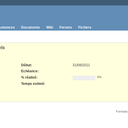
Annonces
Documents
Wiki
Forums
Fichiers
els
Début:
31/08/2011
Echéance:
% réalisé:
0%
Temps estimé:
Formats 