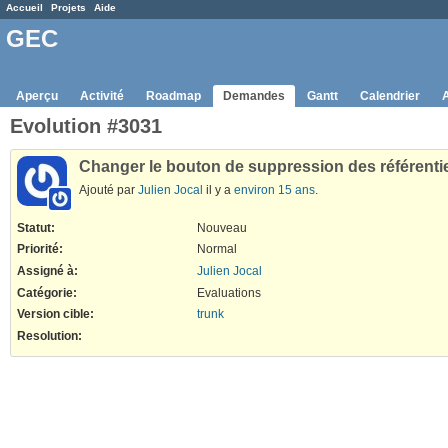
Accueil
Projets
Aide
GEC
Aperçu
Activité
Roadmap
Demandes
Gantt
Calendrier
Evolution #3031
Changer le bouton de suppression des référenti
Ajouté par
Julien Jocal
il y a
environ 15 ans
.
Statut:
Nouveau
Priorité:
Normal
Assigné à:
Julien Jocal
Catégorie:
Evaluations
Version cible:
trunk
Resolution
: